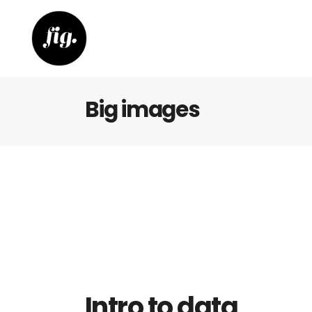
Big images
Intro to data