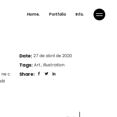
Eventos &
Fig.Studio
Home.
Portfolio
Info.
Exposiciones
Servicios
Imagen de marca &
Proceso de trabajo
Web
Contacta
Eventos &
Fig.Studio
Interiorismo
Exposiciones
Servicios
Imagen de marca &
Date:
27 de abril de 2020
Proceso de trabajo
Web
Contacta
Tags:
Art
Illustration
Interiorismo
Share:
 ne c
lit