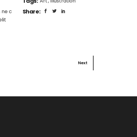
Tags:
Art
Illustration
Share:
 ne c
lit
Next