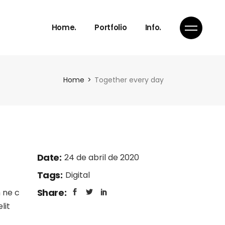
Eventos &
Fig.Studio
Home.
Portfolio
Info.
Exposiciones
Servicios
Imagen de marca &
Proceso de trabajo
Web
Contacta
Eventos &
Fig.Studio
Interiorismo
Home
Together every day
Exposiciones
Servicios
Imagen de marca &
Proceso de trabajo
Web
Contacta
Interiorismo
Date:
24 de abril de 2020
Tags:
Digital
Share:
 ne c
lit