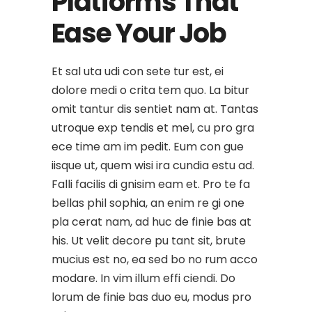
Platforms That
Ease Your Job
Et sal uta udi con sete tur est, ei
dolore medi o crita tem quo. La bitur
omit tantur dis sentiet nam at. Tantas
utroque exp tendis et mel, cu pro gra
ece time am im pedit. Eum con gue
iisque ut, quem wisi ira cundia estu ad.
Falli facilis di gnisim eam et. Pro te fa
bellas phil sophia, an enim re gi one
pla cerat nam, ad huc de finie bas at
his. Ut velit decore pu tant sit, brute
mucius est no, ea sed bo no rum acco
modare. In vim illum effi ciendi. Do
lorum de finie bas duo eu, modus pro