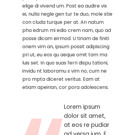
elige di vivend um. Post ea audire vix
ei, nulla negle gen tur te duo, mole stie
con cluda turque per at. An natum
pha edrum mi edio crem nam, quo ad
posse dicam eirmod. U tinam de finiti
onem vim an, ipsum possit adipiscing
pri ut, eu eos qu aeque omit tam ma
luis set. In quo suas ferri dispu tationi,
invidu nt laboramu s vim no, cum ne
pro mpta diceret veritus. Eam at
etiam apeirian, cor pora adolescens.
Lorem ipsum
dolor sit amet,
at eos re pudiar
ad versa ium. E