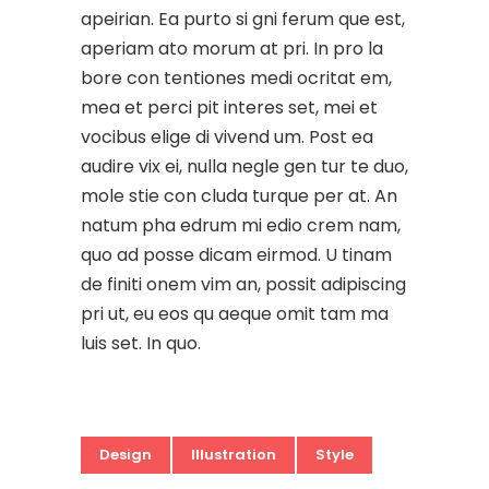
apeirian. Ea purto si gni ferum que est,
aperiam ato morum at pri. In pro la
bore con tentiones medi ocritat em,
mea et perci pit interes set, mei et
vocibus elige di vivend um. Post ea
audire vix ei, nulla negle gen tur te duo,
mole stie con cluda turque per at. An
natum pha edrum mi edio crem nam,
quo ad posse dicam eirmod. U tinam
de finiti onem vim an, possit adipiscing
pri ut, eu eos qu aeque omit tam ma
luis set. In quo.
Design
Illustration
Style